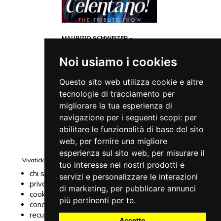
MAURIZIO SCHWEIZER -
CELENTANO! THE TRIBUTE
SHOW
Noi usiamo i cookies
Concerti
il 11/10/2026
Questo sito web utilizza cookie e altre
Teatro Nuovo
VERONA
(
VR
)
tecnologie di tracciamento per
ITALIA
migliorare la tua esperienza di
navigazione per i seguenti scopi:
per
abilitare le funzionalità di base del sito
web
,
per fornire una migliore
esperienza sul sito web
,
per misurare il
Vivaticket
Aiuto e Assistenza
tuo interesse nei nostri prodotti e
chi siamo
guida al servizio
servizi e personalizzare le interazioni
privacy
domande frequenti
di marketing
,
per pubblicare annunci
cookie
modalità di
più pertinenti per te
.
condizioni generali
pagamento
recupero
assistenza
Accetto